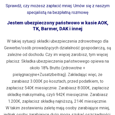
Sprawdź, czy możesz zapłacić mniej. Umów się z naszym
specjalistą na bezpłatną rozmowę
Jestem ubezpieczony państwowo w kasie AOK,
TK, Barmer, DAK i innej
W takiej sytuacji składki ubezpieczenia zdrowotnego dla
Gewerbe/osób prowadzących działalność gospodarczą, są
zależne od dochodu. Czy im więcej zarobisz, tym więcej
płacisz. Składka ubezpieczenia państwowego opiewa na
około 18% Brutto (zdrowotne +
pielęgnacyjne+Zusatzbeitrag). Zakładając więc, że
zarabiasz 3.000€ po kosztach, przed podatkiem, to
zapłacisz 540€ miesięcznie. Zarabiasz 8.000€, zapłacisz
składkę maksymalną, czyli 942€ miesięcznie. Zarabiasz
1.200€, zapłacisz składkę najniższą, 214€ miesięcznie.
W takim zestawieniu zaletę mają osoby zarabiające mniej,
jednak osoby zarabiające dużo mogą szukać oszczędności.